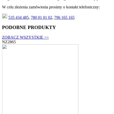
W celu złożenia zamówienia prosimy o kontakt telefoniczny:
535 434 485
,
780 01 01 02
,
796 165 165
PODOBNE PRODUKTY
ZOBACZ WSZYSTKIE >>
NZ2865