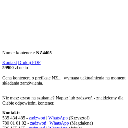
Numer kontenera:
NZ4405
Kontakt
Drukuj PDF
59900
zł netto
Cena kontenera o prefiksie NZ.... wymaga uaktualnienia na moment
składania zamówienia.
Nie masz czasu na szukanie? Napisz lub zadzwoń - znajdziemy dla
Ciebie odpowiedni kontener.
Kontakt:
535 434 485 -
zadzwoń
|
WhatsApp
(Krzysztof)
780 01 01 02 -
zadzwoń
|
WhatsApp
(Magdalena)