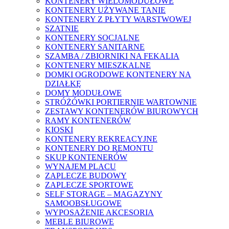
KONTENERY WIELOMODUŁOWE
KONTENERY UŻYWANE TANIE
KONTENERY Z PŁYTY WARSTWOWEJ
SZATNIE
KONTENERY SOCJALNE
KONTENERY SANITARNE
SZAMBA / ZBIORNIKI NA FEKALIA
KONTENERY MIESZKALNE
DOMKI OGRODOWE KONTENERY NA
DZIAŁKĘ
DOMY MODUŁOWE
STRÓŻÓWKI PORTIERNIE WARTOWNIE
ZESTAWY KONTENERÓW BIUROWYCH
RAMY KONTENERÓW
KIOSKI
KONTENERY REKREACYJNE
KONTENERY DO REMONTU
SKUP KONTENERÓW
WYNAJEM PLACU
ZAPLECZE BUDOWY
ZAPLECZE SPORTOWE
SELF STORAGE – MAGAZYNY
SAMOOBSŁUGOWE
WYPOSAŻENIE AKCESORIA
MEBLE BIUROWE