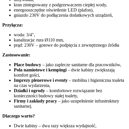
kran zintegrowany z podgrzewaczem ciepłej wody,
energooszczędne oświetlenie LED (plafon),
gniazdo 230V do podłączenia dodatkowych urządzeń,
Przyłącza:
woda: 3/4″,
kanalizacja: rura Ø110 mm,
prąd: 230V – gotowe do podpięcia z zewnętrznego źródła
Zastosowanie:
Place budowy
– jako zaplecze sanitarne dla pracowników,
Pola namiotowe i kempingi
– dwie kabiny zwiększają
komfort gości,
Imprezy plenerowe i eventy
– mobilna i higieniczna toaleta
na czas wydarzenia,
Działki i ogrody
– komfortowe rozwiązanie bez
konieczności budowy stałej toalety,
Firmy i zakłady pracy
– jako uzupełnienie infrastruktury
sanitarnej.
Dlaczego warto?
Dwie kabiny – dwa razy większa wydajność,