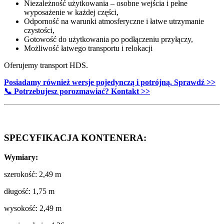
Niezależność użytkowania – osobne wejścia i pełne
wyposażenie w każdej części,
Odporność na warunki atmosferyczne i łatwe utrzymanie
czystości,
Gotowość do użytkowania po podłączeniu przyłączy,
Możliwość łatwego transportu i relokacji
Oferujemy transport HDS.
Posiadamy również wersje pojedynczą i potrójną. Sprawdź >>
📞 Potrzebujesz porozmawiać? Kontakt >>
SPECYFIKACJA KONTENERA:
Wymiary:
szerokość: 2,49 m
długość: 1,75 m
wysokość: 2,49 m