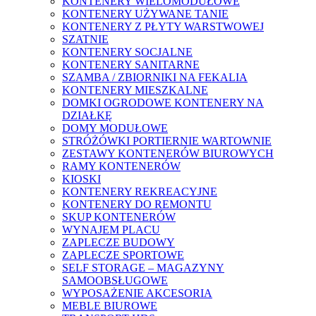
KONTENERY WIELOMODUŁOWE
KONTENERY UŻYWANE TANIE
KONTENERY Z PŁYTY WARSTWOWEJ
SZATNIE
KONTENERY SOCJALNE
KONTENERY SANITARNE
SZAMBA / ZBIORNIKI NA FEKALIA
KONTENERY MIESZKALNE
DOMKI OGRODOWE KONTENERY NA
DZIAŁKĘ
DOMY MODUŁOWE
STRÓŻÓWKI PORTIERNIE WARTOWNIE
ZESTAWY KONTENERÓW BIUROWYCH
RAMY KONTENERÓW
KIOSKI
KONTENERY REKREACYJNE
KONTENERY DO REMONTU
SKUP KONTENERÓW
WYNAJEM PLACU
ZAPLECZE BUDOWY
ZAPLECZE SPORTOWE
SELF STORAGE – MAGAZYNY
SAMOOBSŁUGOWE
WYPOSAŻENIE AKCESORIA
MEBLE BIUROWE